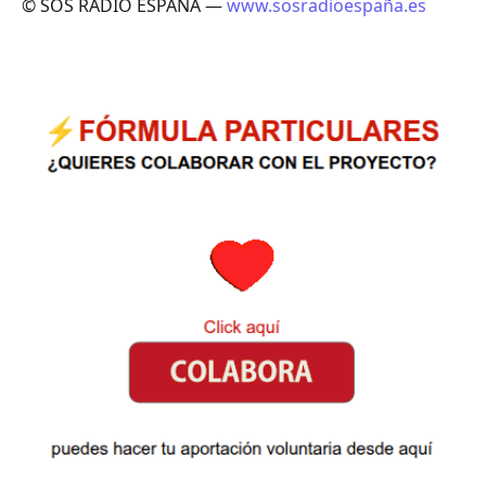
© SOS RADIO ESPAÑA —
www.sosradioespaña.es
.
.
.