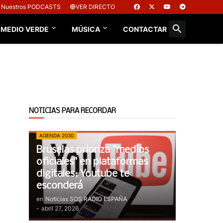
Nuestros PODCASTS
🔴VER DIRECTO
 MEDIO VERDE
MÚSICA
CONTACTAR
NOTICIAS PARA RECORDAR
AGENDA 2030
Bruselas prioriza "medios
oficiales" en plataformas
digitales: Youtube te
esconderá
en
Noticias SOS RADIO ESPAÑA
-
abril 27, 2026