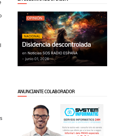
e
o
NACIONAL
l
Disidencia descontrolada
en
Noticias SOS RADIO ESPAÑA
-
junio 01, 2026
ANUNCIANTE COLABORADOR
es