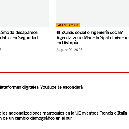
AGENDA 2030
ncómoda desaparece:
🔴 ¿Crisis social o ingeniería social?
datos en Seguridad
Agenda 2030 Made in Spain | Vivien
en Distopía
6
August 01, 2026
 plataformas digitales: Youtube te esconderá
 las nacionalizaciones marroquíes en la UE mientras Francia e Italia
an de un cambio demográfico en el sur