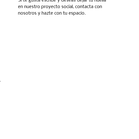
Si te gusta escribir y deseas dejar tu huella
en nuestro proyecto social, contacta con
nosotros y hazte con tu espacio.
,