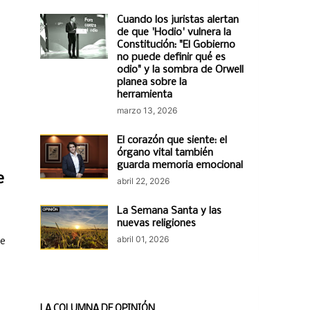
Cuando los juristas alertan
de que 'Hodio' vulnera la
Constitución: "El Gobierno
no puede definir qué es
odio" y la sombra de Orwell
planea sobre la
herramienta
marzo 13, 2026
s
El corazón que siente: el
órgano vital también
guarda memoria emocional
e
abril 22, 2026
La Semana Santa y las
nuevas religiones
abril 01, 2026
de
LA COLUMNA DE OPINIÓN