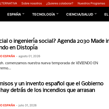
ALTERNATIVA
Sobre nosotros
¿Quieres colaborar?
Nuestros Programas
ESPAÑA
TECNOLOGÍA
CIENCIA/SALUD
EL
ocial o ingeniería social? Agenda 2030 Made i
endo en Distopía
DIO ESPAÑA
-
agosto 01, 2026
 22h. comenzamos nuestra nueva temporada de VIVIENDO EN
aremo…
misos y un invento español que el Gobierno
 hay detrás de los incendios que arrasan
DIO ESPAÑA
-
julio 31, 2026