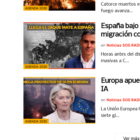
Catorce muertos en
AGENDA 2030
fuego avanza…
España bajo 
migración c
en
Noticias SOS RA
Horas antes del d
masivas a C…
AGENDA 2030
Europa apues
IA
en
Noticias SOS RA
La Unión Europea h
siete gi…
AGENDA 2030
Ver más 