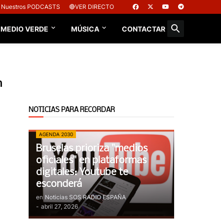
Nuestros PODCASTS
🔴VER DIRECTO
 MEDIO VERDE
MÚSICA
CONTACTAR
n
NOTICIAS PARA RECORDAR
AGENDA 2030
Bruselas prioriza "medios
oficiales" en plataformas
digitales: Youtube te
esconderá
en
Noticias SOS RADIO ESPAÑA
-
abril 27, 2026