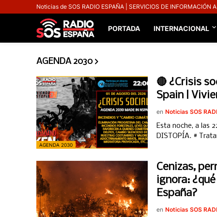
Noticias de SOS RADIO ESPAÑA | SERVICIOS DE INFORMACIÓN 
PORTADA
INTERNACIONAL
AGENDA 2030
🔴 ¿Crisis s
Spain | Vivi
en
Noticias SOS RA
Esta noche, a las
DISTOPÍA. # Trat
AGENDA 2030
Cenizas, per
ignora: ¿qué
España?
en
Noticias SOS RA