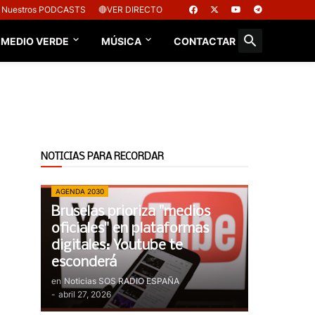
Nuestros PODCASTS
🔴VER DIRECTO
 MEDIO VERDE
MÚSICA
CONTACTAR
NOTICIAS PARA RECORDAR
AGENDA 2030
Bruselas prioriza "medios
oficiales" en plataformas
digitales: Youtube te
esconderá
en
Noticias SOS RADIO ESPAÑA
-
abril 27, 2026