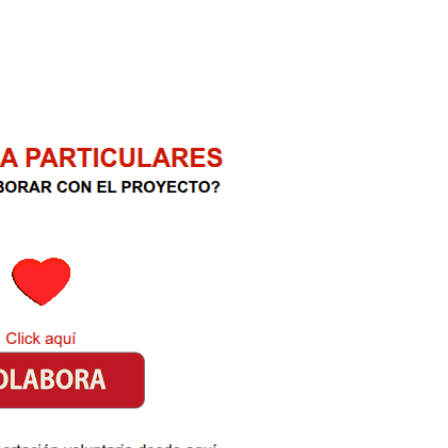
.
.
.