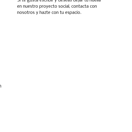
Si te gusta escribir y deseas dejar tu huella
en nuestro proyecto social, contacta con
nosotros y hazte con tu espacio.
n