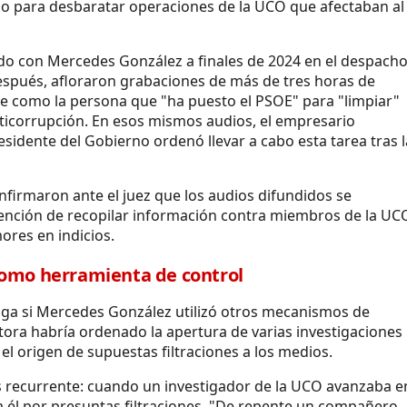
ado para desbaratar operaciones de la UCO que afectaban al
nido con Mercedes González a finales de 2024 en el despach
espués, afloraron grabaciones de más de tres horas de
se como la persona que "ha puesto el PSOE" para "limpiar"
a Anticorrupción. En esos mismos audios, el empresario
esidente del Gobierno ordenó llevar a cabo esta tarea tras l
firmaron ante el juez que los audios difundidos se
tención de recopilar información contra miembros de la UC
ores en indicios.
como herramienta de control
stiga si Mercedes González utilizó otros mecanismos de
ctora habría ordenado la apertura de varias investigaciones
el origen de supuestas filtraciones a los medios.
es recurrente: cuando un investigador de la UCO avanzaba e
a él por presuntas filtraciones. "De repente un compañero