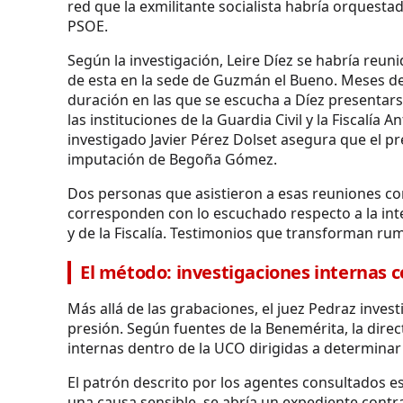
red que la exmilitante socialista habría orquest
PSOE.
Según la investigación, Leire Díez se habría reu
de esta en la sede de Guzmán el Bueno. Meses d
duración en las que se escucha a Díez presentar
las instituciones de la Guardia Civil y la Fiscalí
investigado Javier Pérez Dolset asegura que el pr
imputación de Begoña Gómez.
Dos personas que asistieron a esas reuniones con
corresponden con lo escuchado respecto a la in
y de la Fiscalía. Testimonios que transforman rum
El método: investigaciones internas 
Más allá de las grabaciones, el juez Pedraz inve
presión. Según fuentes de la Benemérita, la dire
internas dentro de la UCO dirigidas a determinar 
El patrón descrito por los agentes consultados 
una causa sensible, se abría un expediente contr