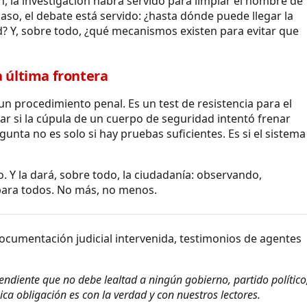
an, la investigación habrá servido para limpiar el nombre de
aso, el debate está servido: ¿hasta dónde puede llegar la
ad? Y, sobre todo, ¿qué mecanismos existen para evitar que
a última frontera
un procedimiento penal. Es un test de resistencia para el
r si la cúpula de un cuerpo de seguridad intentó frenar
unta no es solo si hay pruebas suficientes. Es si el sistema
o. Y la dará, sobre todo, la ciudadanía: observando,
 para todos. No más, no menos.
ocumentación judicial intervenida, testimonios de agentes
diente que no debe lealtad a ningún gobierno, partido político
ca obligación es con la verdad y con nuestros lectores.